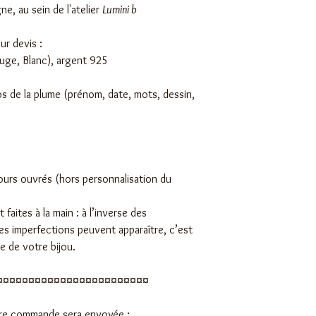
ne, au sein de l'atelier
Lumini b
ur devis :
ouge, Blanc), argent 925
os de la plume (prénom, date, mots, dessin,
jours ouvrés (hors personnalisation du
 faites à la main : à l’inverse des
tes imperfections peuvent apparaître, c’est
re de votre bijou.
¤¤¤¤¤¤¤¤¤¤¤¤¤¤¤¤¤¤¤¤¤¤¤¤
otre commande sera envoyée :