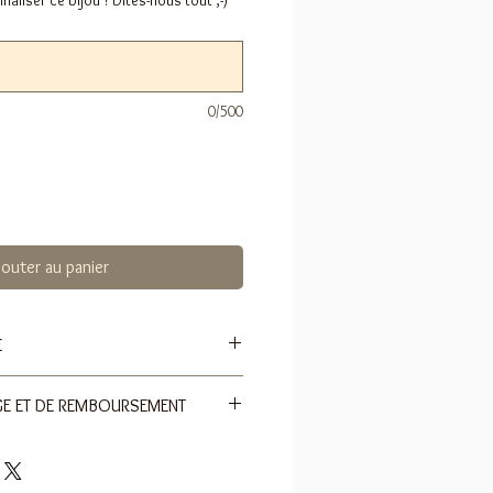
liser ce bijou ? Dites-nous tout ;-)
0/500
jouter au panier
E
GE ET DE REMBOURSEMENT
cm
t de remboursement. Informez vos
f 925 ou vermeil (Or 18k sur devis)
ons d'échange et de remboursement
urs ouvrés