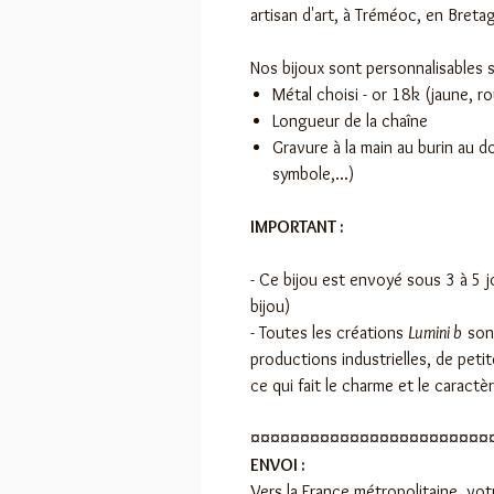
artisan d'art, à Tréméoc, en Bretag
Nos bijoux sont personnalisables s
Métal choisi - or 18k (jaune, r
Longueur de la chaîne
Gravure à la main au burin au d
symbole,...)
IMPORTANT :
- Ce bijou est envoyé sous 3 à 5 
bijou)
- Toutes les créations
Lumini b
sont
productions industrielles, de peti
ce qui fait le charme et le caractè
¤¤¤¤¤¤¤¤¤¤¤¤¤¤¤¤¤¤¤¤¤¤¤¤
ENVOI :
Vers la France métropolitaine, v