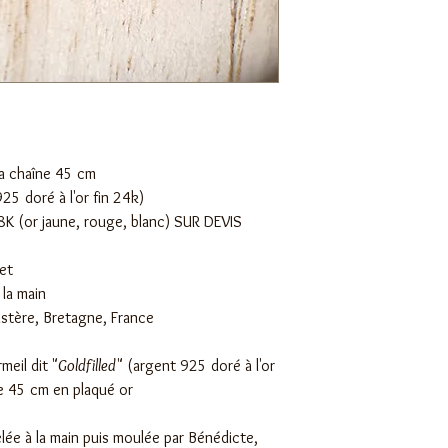
des articles qu'ils ach
Style :
minimaliste, dis
clairement vos conditio
Fabrication :
Artisanal
confiance avec vos clie
Lieu de fabrication :
Tr
sur votre site en toute
Ce bijou Peut être per
descriptif
sa chaîne 45 cm
25 doré à l'or fin 24k)
8K (or jaune, rouge, blanc) SUR DEVIS
ret
 la main
istère, Bretagne, France
meil dit "
Goldfilled
" (argent 925 doré à l'or
e 45 cm en plaqué or
elée à la main puis moulée par Bénédicte,