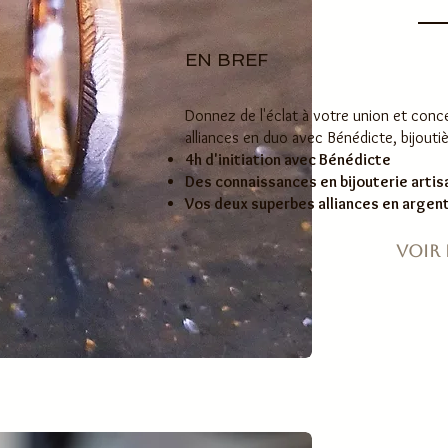
EN BREF
Donnez de l'éclat à votre union et con
alliances en duo avec Bénédicte, bijouti
4h d'initiation avec Bénédicte
Des connaissances en bijouterie artis
Vos deux superbes alliances en argent
Voir p