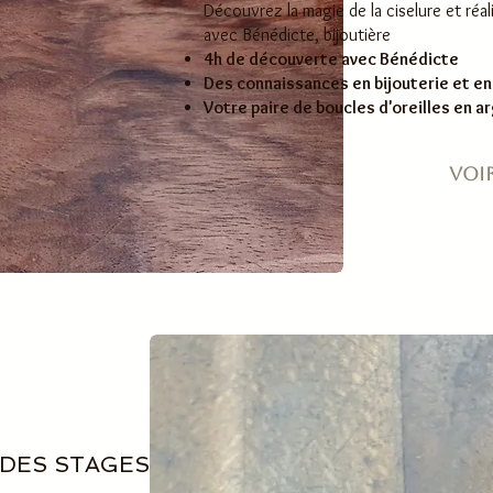
Découvrez la magie de la ciselure et réal
avec Bénédicte, bijoutière
4h de découverte avec Bénédicte
Des connaissances en bijouterie et en
Votre paire de boucles d'oreilles en a
Voir
DES STAGES