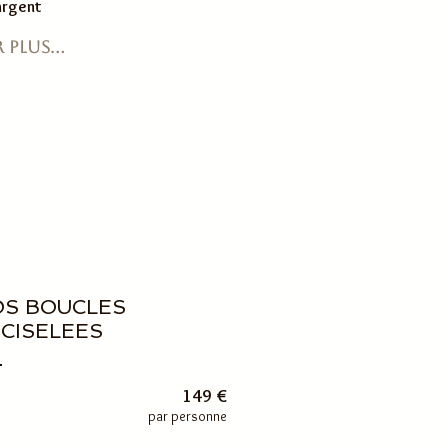
Réserve ta date
argent
 plus...
OS BOUCLES
 CISELEES
149 €
par personne