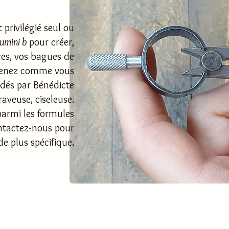
privilégié seul ou
umini b
pour créer,
ces,
vos bagues de
. Venez comme vous
idés par Bénédicte
raveuse, ciseleuse.
armi les formules
ntactez-nous pour
 plus spécifique.
deau