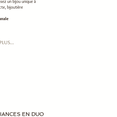
isez un bijou unique à
te, bijoutière
anale
Réserve ta date
lus...
LIANCES EN DUO