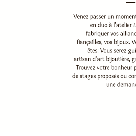
​Venez passer un moment 
en duo à l'atelier
L
fabriquer vos allian
fiançailles, vos bijoux
êtes:
Vous serez gu
artisan d'art bijoutière,
g
Trouvez votre bonheur p
de stages proposés ou co
une demande
Carte Ca