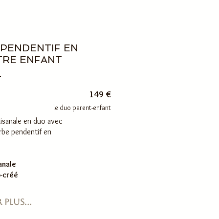
 PENDENTIF EN
TRE ENFANT
149 €
le duo parent-enfant
tisanale en duo avec
rbe pendentif en
anale
Réserve ta date
o-créé
 plus...