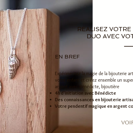
REALISEZ VOTRE
DUO AVEC VO
EN BREF
Expérimentez la magie de la bijouterie ar
votre enfant et créez ensemble un supe
argent avec Bénédicte, bijoutière
4h d'initiation avec Bénédicte
Des connaissances en bijouterie artis
Votre pendentif magique en argent c
Voir