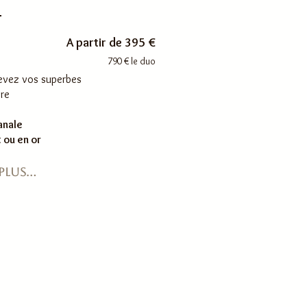
A partir de 395 €
790 € le duo
cevez vos superbes
ère
anale
Réserve ta date
 ou en or
lus...