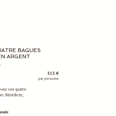
UATRE BAGUES
EN ARGENT
315 €
par personne
cevez vos quatre
vec Bénédicte,
anale