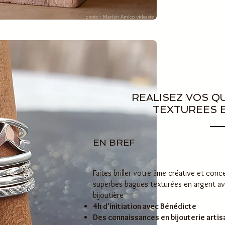
photo : Marion Amico videaste
REALISEZ VOS Q
TEXTUREES 
EN BREF
Faites briller votre âme créative et con
superbes bagues texturées en argent a
bijoutière
4h d'initiation avec Bénédicte
Des connaissances en bijouterie artis