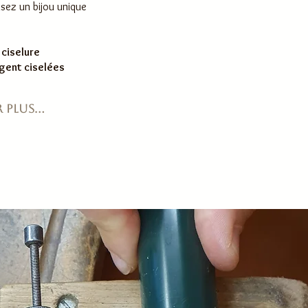
isez un bijou unique
 ciselure
rgent ciselées
Réserve ta date
 plus...