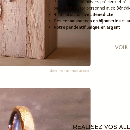
Plongez dans un univers précieux et réal
partir d'un trésor personnel avec Bénédic
4h d'initiation avec Bénédicte
Des connaissances en bijouterie artis
Votre pendentif unique en argent
Voir p
photo : Marion Amico videaste
REALISEZ VOS AL