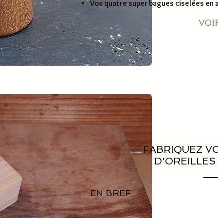
Vos quatre super bagues ciselées en 
Voir
FABRIQUEZ V
D'OREILLES
EN BREF